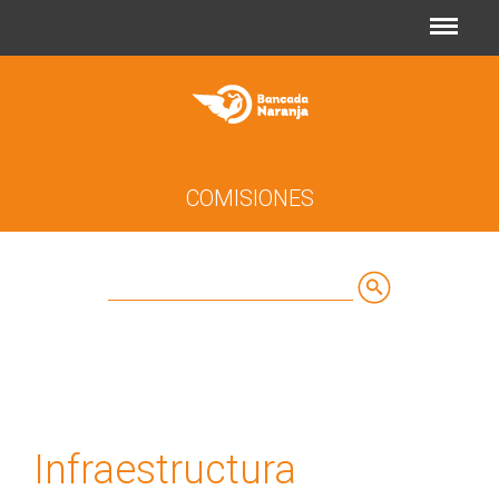
Jump to navigation
COMISIONES
Buscar
Formulario
de
búsqueda
Infraestructura