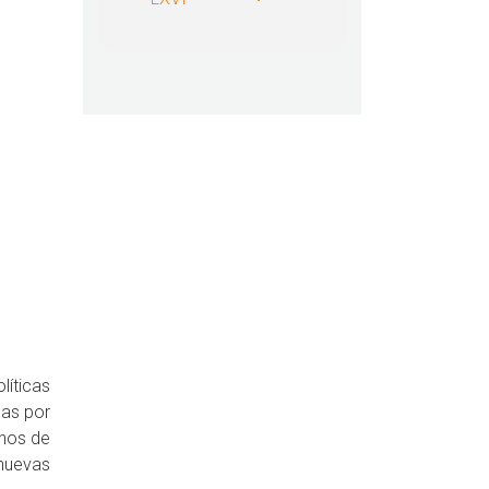
líticas
das por
anos de
nuevas