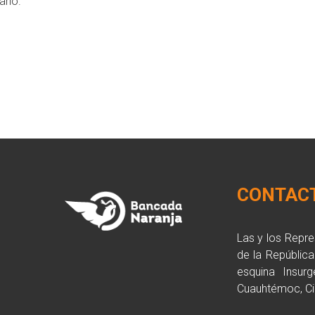
ario.
CONTAC
Las y los Repr
de la Repúblic
esquina Insurg
Cuauhtémoc, Ci