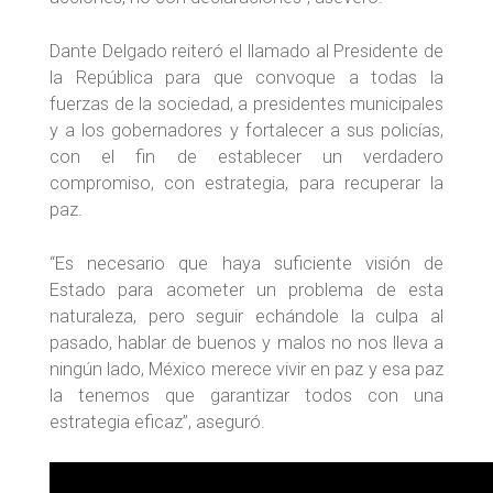
Dante Delgado reiteró el llamado al Presidente de
la República para que convoque a todas la
fuerzas de la sociedad, a presidentes municipales
y a los gobernadores y fortalecer a sus policías,
con el fin de establecer un verdadero
compromiso, con estrategia, para recuperar la
paz.
“Es necesario que haya suficiente visión de
Estado para acometer un problema de esta
naturaleza, pero seguir echándole la culpa al
pasado, hablar de buenos y malos no nos lleva a
ningún lado, México merece vivir en paz y esa paz
la tenemos que garantizar todos con una
estrategia eficaz”, aseguró.