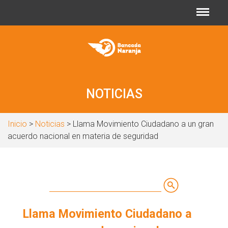
Jump to navigation
NOTICIAS
Inicio
>
Noticias
> Llama Movimiento Ciudadano a un gran
acuerdo nacional en materia de seguridad
Buscar
Formulario
Llama Movimiento Ciudadano a
de