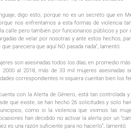
 lenguaje, digo esto, porque no es un secreto que en 
 porque nos enfrentamos a esta formas de violencia ta
a calle pero también por funcionarios públicos y por 
argadas de velar por nosotras y ante estos hechos, pa
e que pareciera que aquí NO pasada nada”, lamentó.
ujeres son asesinadas todos los días; en promedio más
l 2000 al 2018, más de 33 mil mujeres asesinadas s
dades correspondientes ni siquiera cuentan bien los fe
uenta con la Alerta de Género, está tan controlada y
Desde que existe, se han hecho 26 solicitudes y solo h
municipios, como si la violencia que vivimos las muje
ocasiones han decidido no activar la alerta por un “cam
ez es una razón suficiente para no hacerlo”, lamentó.