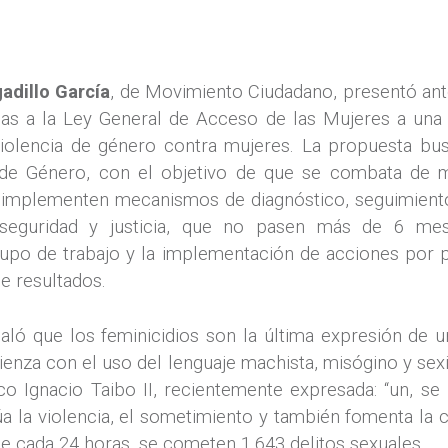
adillo García
, de Movimiento Ciudadano, presentó ant
mas a la Ley General de Acceso de las Mujeres a una V
iolencia de género contra mujeres. La propuesta bu
a de Género, con el objetivo de que se combata de ma
e implementen mecanismos de diagnóstico, seguimiento
seguridad y justicia, que no pasen más de 6 mese
po de trabajo y la implementación de acciones por par
e resultados.
aló que los feminicidios son la última expresión de u
ienza con el uso del lenguaje machista, misógino y sexi
o Ignacio Taibo II, recientemente expresada: “un, se
a la violencia, el sometimiento y también fomenta la cu
e cada 24 horas, se cometen 1,643 delitos sexuales.