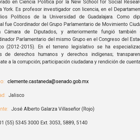
rado en Ciencia Política por la New School for Social Resea
 York. Es profesor investigador con licencia, en el Departame
dios Políticos de la Universidad de Guadalajara. Como dip
al fue Coordinador del Grupo Parlamentario de Movimiento Ciu
a Cámara de Diputados, y anteriormente fungió también
inador Parlamentario del mismo Grupo en el Congreso del Est
co (2012-2015). En el terreno legislativo se ha especializ
s de derechos humanos y derechos indígenas; transparen
te a la corrupción; participación ciudadana y rendición de cuent
o:
clemente.castaneda@senado.gob.mx
ad:
Jalisco
nte:
José Alberto Galarza Villaseñor (Rojo)
01 (55) 5345 3000 Ext. 3053, 5889, 5140