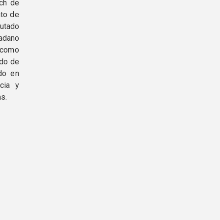
rch de
nto de
utado
dadano
 como
ado de
ado en
cia y
as.