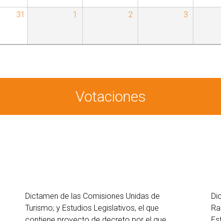
31
1
2
3
Votaciones
Dictamen de las Comisiones Unidas de
Di
Turismo; y Estudios Legislativos, el que
Ra
contiene proyecto de decreto por el que
Es