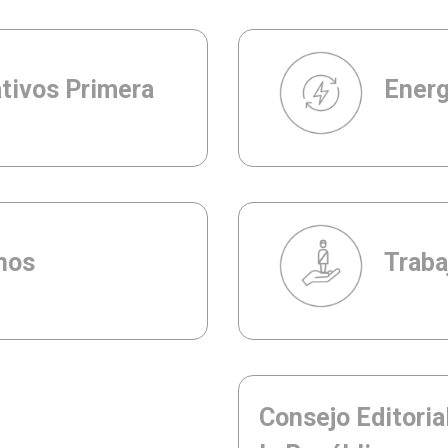
ativos Primera
Energ
nos
Traba
Consejo Editoria