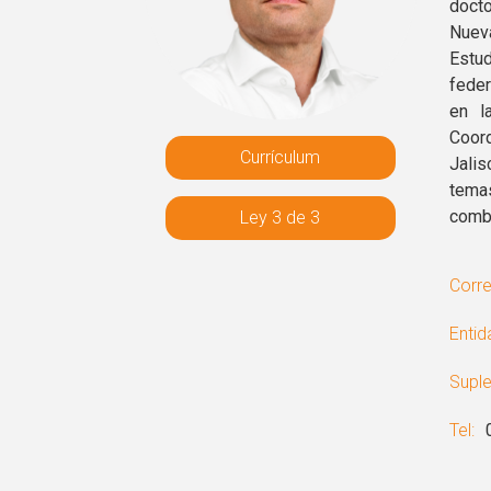
docto
Nueva
Estu
feder
en l
Coord
Currículum
Jalis
tema
comba
Ley 3 de 3
Corre
Entid
Suple
Tel: