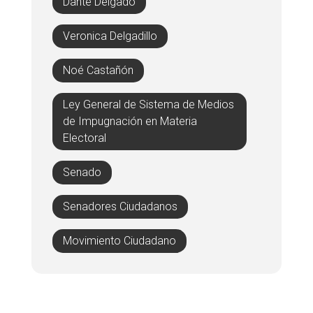
Dante Delgado
Veronica Delgadillo
Noé Castañón
Ley General de Sistema de Medios
de Impugnación en Materia
Electoral
Senado
Senadores Ciudadanos
Movimiento Ciudadano