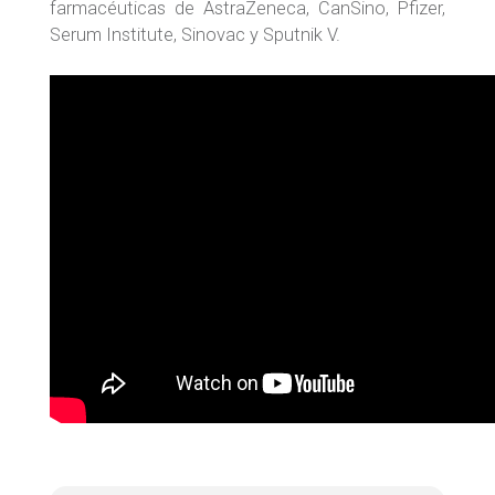
farmacéuticas de AstraZeneca, CanSino, Pfizer,
Serum Institute, Sinovac y Sputnik V.