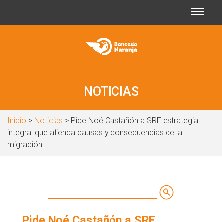
Jump to navigation
NOTICIAS
Inicio
>
Noticias
> Pide Noé Castañón a SRE estrategia
integral que atienda causas y consecuencias de la
migración
Buscar
Formulario
Pide Noé Castañón a SRE