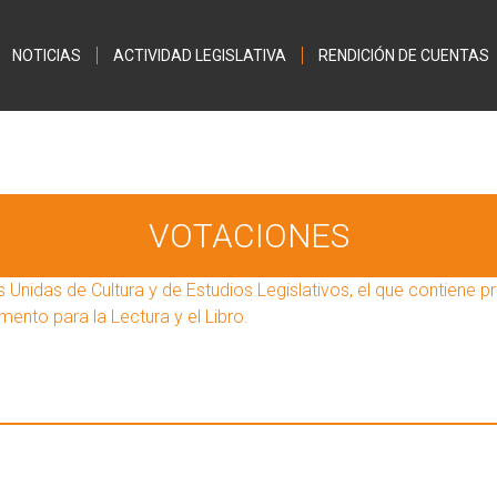
Jump to navigation
NOTICIAS
ACTIVIDAD LEGISLATIVA
RENDICIÓN DE CUENTAS
VOTACIONES
Unidas de Cultura y de Estudios Legislativos, el que contiene p
ento para la Lectura y el Libro.