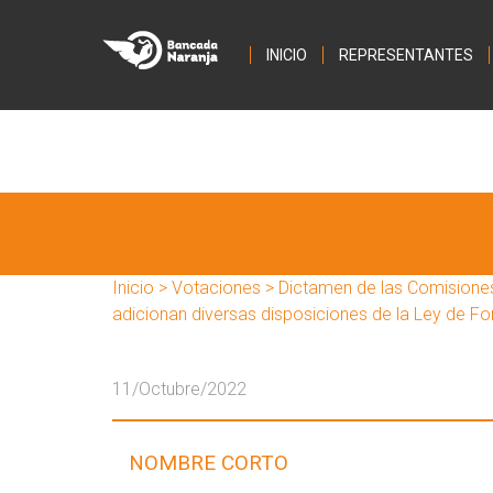
INICIO
REPRESENTANTES
Inicio
>
Votaciones
> Dictamen de las Comisiones 
adicionan diversas disposiciones de la Ley de Fom
11/Octubre/2022
NOMBRE CORTO