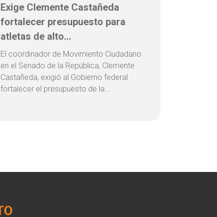
Exige Clemente Castañeda
fortalecer presupuesto para
atletas de alto...
El coordinador de Movimiento Ciudadano
en el Senado de la República, Clemente
Castañeda, exigió al Gobierno federal
fortalecer el presupuesto de la...
TO