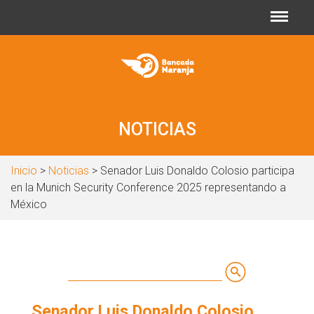
Jump to navigation
NOTICIAS
Inicio
>
Noticias
> Senador Luis Donaldo Colosio participa
en la Munich Security Conference 2025 representando a
México
Buscar
Formulario
Senador Luis Donaldo Colosio