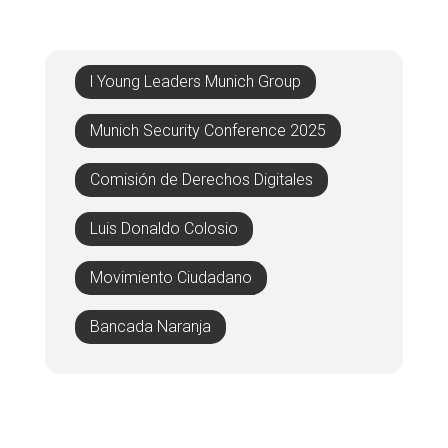
l Young Leaders Munich Group
Munich Security Conference 2025
Comisión de Derechos Digitales
Luis Donaldo Colosio
Movimiento Ciudadano
Bancada Naranja