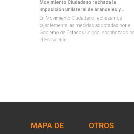
Movimiento Ciudadano rechaza la
imposición unilateral de aranceles y...
En Movimiento Ciudadano rechazamos
tajantemente las medidas adoptadas por el
Gobierno de Estados Unidos, encabezado p
el Presidente...
MAPA DE
OTROS