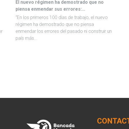
El nuevo régimen ha demostrado que no
piensa enmendar sus errores:...
“En los primeros 100 días de trabajo, el nuevo
régimen ha demostrado que no piensa
or
enmendar los errores del pasado ni construir un
país más...
CONTAC