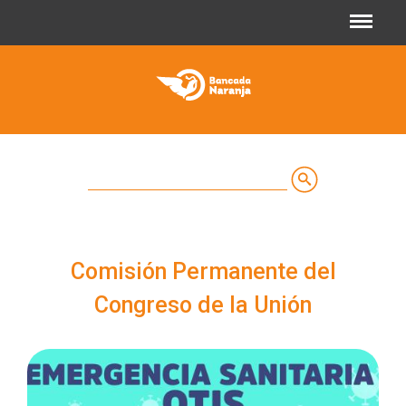
Jump to navigation
Buscar
Formulario
de
Comisión Permanente del
búsqueda
Congreso de la Unión