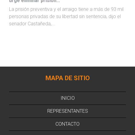
urge eliminar prisión...
La prisión preventiva y el arraigo tiene a más de 93 mil
personas privadas de su libertad sin sentencia, dijo el
senador Castañeda,...
MAPA DE SITIO
INICIO
REPRESENTANTES
CONTACTO