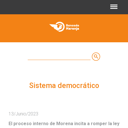
Jump to navigation
Buscar
Formulario
de
Sistema democrático
búsqueda
13/Junio/2023
El proceso interno de Morena incita a romper la ley