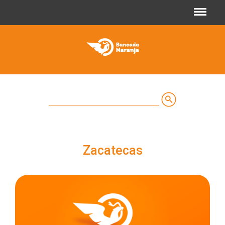
Jump to navigation
Buscar
Formulario
de
Zacatecas
búsqueda