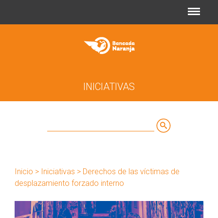
Jump to navigation
INICIATIVAS
Buscar
Formulario
de
Inicio
>
Iniciativas
> Derechos de las víctimas de
búsqueda
desplazamiento forzado interno