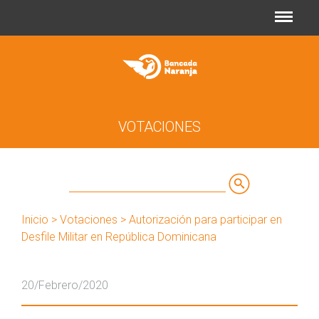
Jump to navigation
VOTACIONES
Buscar
Formulario
Inicio
>
Votaciones
> Autorización para participar en
de
Desfile Militar en República Dominicana
búsqueda
20/Febrero/2020