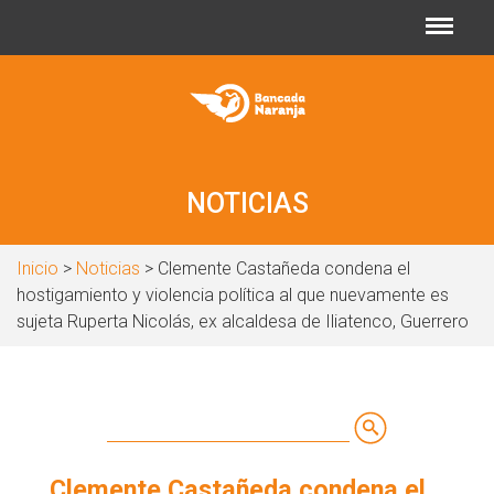
Jump to navigation
NOTICIAS
Inicio
>
Noticias
> Clemente Castañeda condena el
hostigamiento y violencia política al que nuevamente es
sujeta Ruperta Nicolás, ex alcaldesa de Iliatenco, Guerrero
Buscar
Formulario
Clemente Castañeda condena el