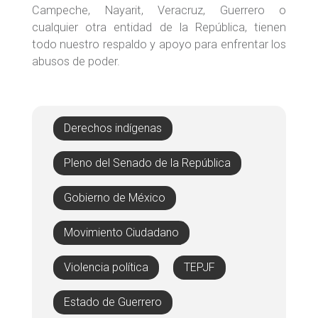
Campeche, Nayarit, Veracruz, Guerrero o
cualquier otra entidad de la República, tienen
todo nuestro respaldo y apoyo para enfrentar los
abusos de poder.
Derechos indígenas
Pleno del Senado de la República
Gobierno de México
Movimiento Ciudadano
Violencia política
TEPJF
Estado de Guerrero