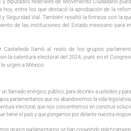
es y diputados federales de Movimiento Ciudadano pued
a hoy, entre los que destacó la aprobación de la ref
 y Seguridad Vial. También resaltó la firmeza con la q
nto de las instituciones del Estado mexicano para im
r Castañeda llamó al resto de los grupos parlamentar
e con la calentura electoral del 2024, pues en el Congr
 le urgen a México.
r un llamado enérgico, público, para decirles a ustedes y par
rupos parlamentarios que no abandonemos la vida legislativa
lentura electoral, que nos concentremos en construir soluci
ue tiene el país y que pongamos por delante nuestra respon
 otros grupos parlamentarios se han convertido prácticament