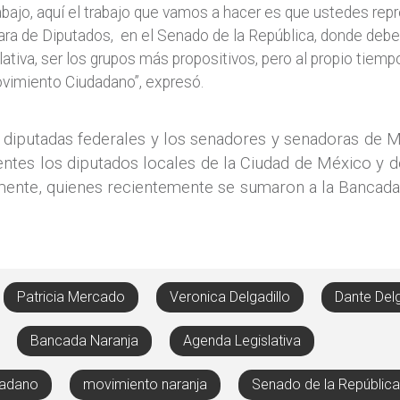
rabajo, aquí el trabajo que vamos a hacer es que ustedes repr
mara de Diputados, en el Senado de la República, donde deb
slativa, ser los grupos más propositivos, pero al propio tiemp
ovimiento Ciudadano”, expresó.
 diputadas federales y los senadores y senadoras de M
ntes los diputados locales de la Ciudad de México y 
ente, quienes recientemente se sumaron a la Bancada 
Patricia Mercado
Veronica Delgadillo
Dante Del
Bancada Naranja
Agenda Legislativa
dadano
movimiento naranja
Senado de la República