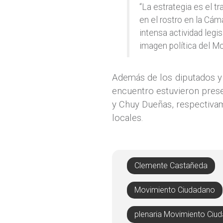
“La estrategia es el t
en el rostro en la Cá
intensa actividad legi
imagen política del M
Además de los diputados y
encuentro estuvieron prese
y Chuy Dueñas, respectivam
locales.
Clemente Castañeda
Movimiento Ciudadano
plenaria Movimiento Ciu