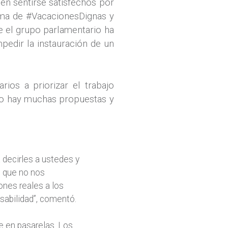
en sentirse satisfechos por
orma de #VacacionesDignas y
ue el grupo parlamentario ha
pedir la instauración de un
ios a priorizar el trabajo
eso hay muchas propuestas y
a decirles a ustedes y
, que no nos
ones reales a los
sabilidad”, comentó.
e en pasarelas. Los