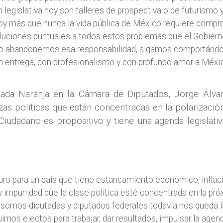
n legislativa hoy son talleres de prospectiva o de futurism
oy más que nunca la vida pública de México requiere compr
oluciones puntuales a todos estos problemas que el Gobierno
 No abandonemos esa responsabilidad, sigamos comportán
n entrega, con profesionalismo y con profundo amor a Méxic
cada Naranja en la Cámara de Diputados, Jorge Álva
rzas políticas que están concentradas en la polarizació
iudadano es propositivo y tiene una agenda legislativ
ro para un país que tiene estancamiento económico, inflac
 y impunidad que la clase política esté concentrada en la p
 somos diputadas y diputados federales todavía nos queda l
imos electos para trabajar, dar resultados, impulsar la agend