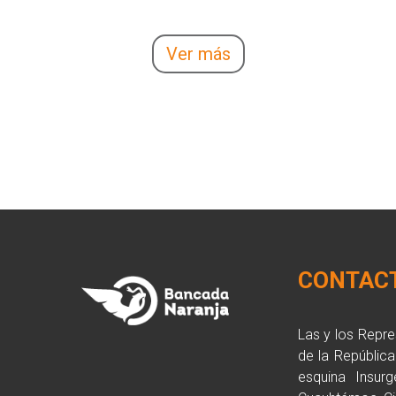
Ver más
CONTAC
Las y los Repr
de la Repúblic
esquina Insurg