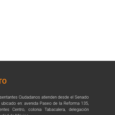
TO
esentantes Ciudadanos atienden desde el Senado
a ubicado en: avenida Paseo de la Reforma 135,
entes Centro, colonia Tabacalera, delegación