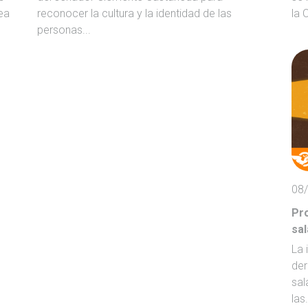
ea
reconocer la cultura y la identidad de las
la 
personas...
08
Pr
sal
La 
der
sal
las.