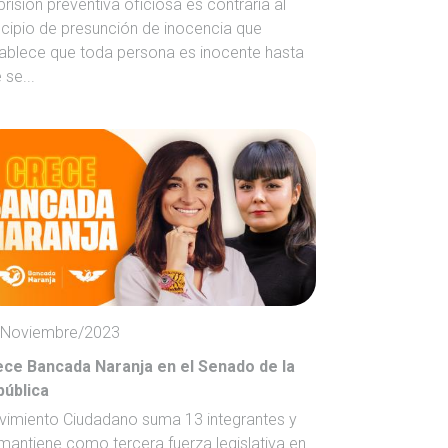
prisión preventiva oficiosa es contraria al
ncipio de presunción de inocencia que
ablece que toda persona es inocente hasta
 se...
/Noviembre/2023
ce Bancada Naranja en el Senado de la
pública
imiento Ciudadano suma 13 integrantes y
mantiene como tercera fuerza legislativa en