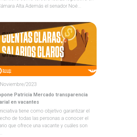
Cámara Alta.Además el senador Noé...
/Noviembre/2023
opone Patricia Mercado transparencia
arial en vacantes
iniciativa tiene como objetivo garantizar el
echo de todas las personas a conocer el
ario que ofrece una vacante y cuáles son
..