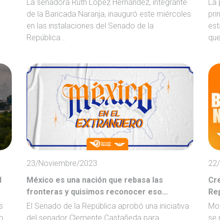
La senadora Ruth López Hernández, integrante
La 
de la Bancada Naranja, inauguró este miércoles
pri
en las instalaciones del Senado de la
est
República...
que
23/Noviembre/2023
22
l
México es una nación que rebasa las
Cre
fronteras y quisimos reconocer eso...
Re
s
El Senado de la República aprobó una iniciativa
Mov
o
del senador Clemente Castañeda para
se 