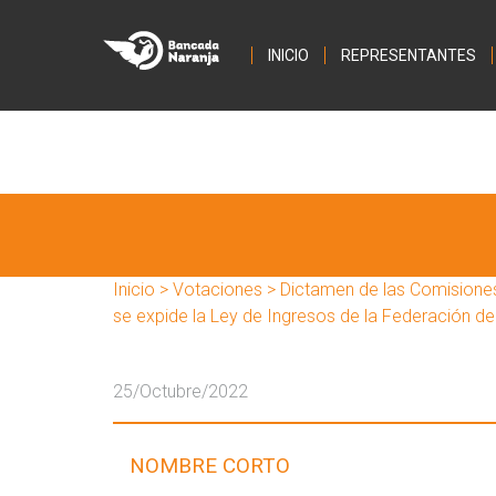
INICIO
REPRESENTANTES
Inicio
>
Votaciones
> Dictamen de las Comisiones 
se expide la Ley de Ingresos de la Federación del
25/Octubre/2022
NOMBRE CORTO