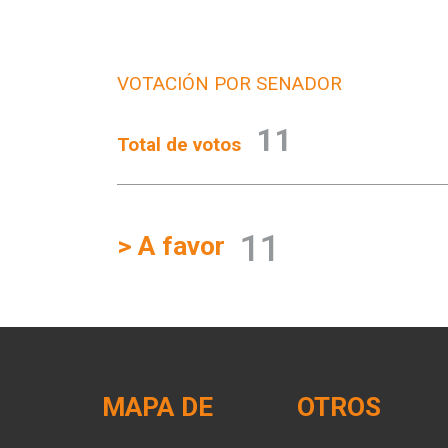
VOTACIÓN POR SENADOR
11
Total de votos
11
> A favor
MAPA DE
OTROS