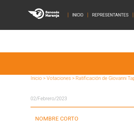
INICIO
REPRESENTANTES
Inicio
>
Votaciones
> Ratificación de Giovanni 
02/Febrero/2023
NOMBRE CORTO