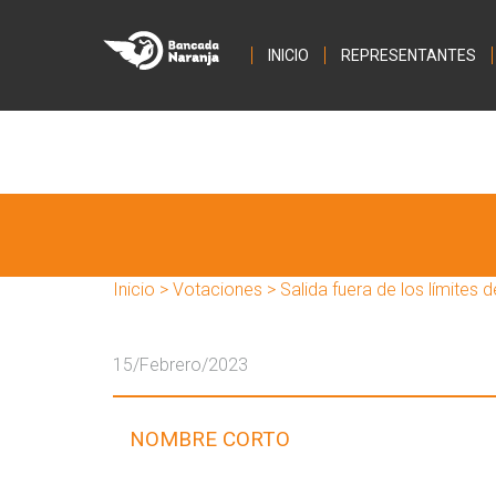
INICIO
REPRESENTANTES
Inicio
>
Votaciones
> Salida fuera de los límites d
15/Febrero/2023
NOMBRE CORTO