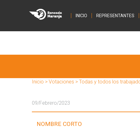
INICIO
REPRESENTANTES
Inicio
>
Votaciones
> Todas y todos los trabajado
09/Febrero/2023
NOMBRE CORTO