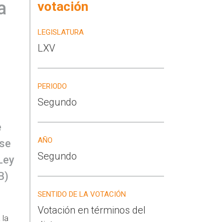
a
votación
LEGISLATURA
LXV
PERIODO
Segundo
e
AÑO
 se
Segundo
 Ley
B)
SENTIDO DE LA VOTACIÓN
Votación en términos del
 la