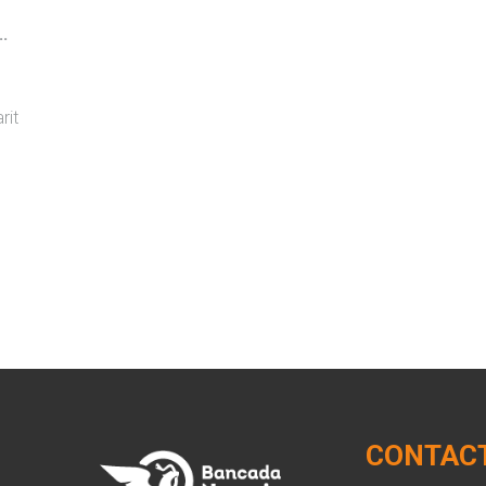
.
rit
CONTAC