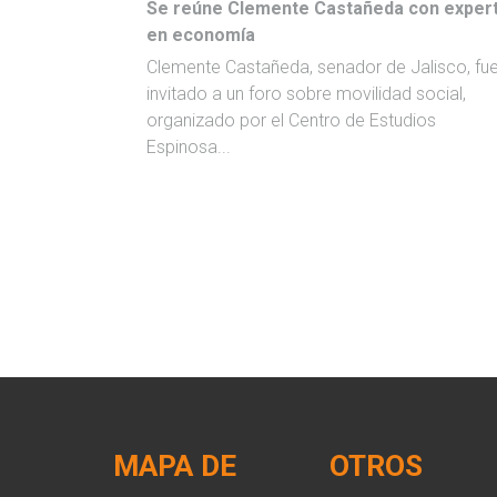
Se reúne Clemente Castañeda con exper
en economía
Clemente Castañeda, senador de Jalisco, fu
invitado a un foro sobre movilidad social,
organizado por el Centro de Estudios
Espinosa...
MAPA DE
OTROS