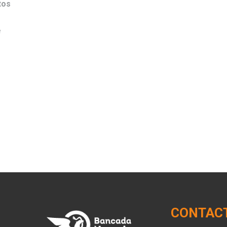
tos
e
CONTAC