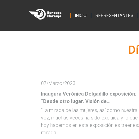
INICIO
REPRESENTANTES
Dí
07/Marzo/2023
Inaugura Verónica Delgadillo exposición:
“Desde otro lugar. Visión de...
“La mirada de las mujeres, así como nuestra
voz, muchas veces ha sido excluida y lo que
hoy hacemos en esta exposición es traer es
mirada...