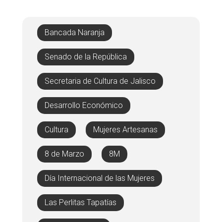
Bancada Naranja
Senado de la República
Secretaria de Cultura de Jalisco
Desarrollo Económico
Cultura
Mujeres Artesanas
8 de Marzo
8M
Día Internacional de las Mujeres
Las Perlitas Tapatías