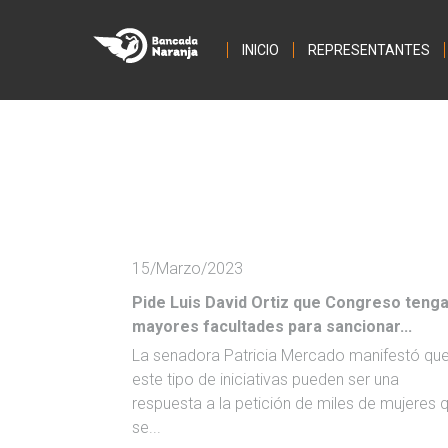
INICIO
REPRESENTANTES
15/Marzo/2023
Pide Luis David Ortiz que Congreso teng
mayores facultades para sancionar...
La senadora Patricia Mercado manifestó qu
este tipo de iniciativas pueden ser una
respuesta a la petición de miles de mujeres 
se...