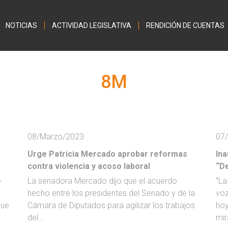
Jump to navigation
NOTICIAS
ACTIVIDAD LEGISLATIVA
RENDICIÓN DE CUENTAS
8M
08/Marzo/2023
07
a
Urge Patricia Mercado aprobar reformas
Ina
contra violencia y acoso laboral
“De
e
La senadora Mercado dijo que el acuerdo
“La
hecho entre los presidentes del Senado y de la
voz
que
Cámara de Diputados para agilizar los trabajos
hoy
del...
mir