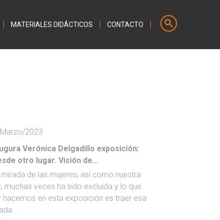
MATERIALES DIDÁCTICOS
CONTACTO
/Marzo/2023
ugura Verónica Delgadillo exposición:
sde otro lugar. Visión de...
 mirada de las mujeres, así como nuestra
, muchas veces ha sido excluida y lo que
 hacemos en esta exposición es traer esa
ada...