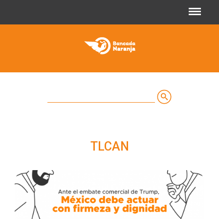
Jump to navigation
Buscar
Formulario
de
TLCAN
búsqueda