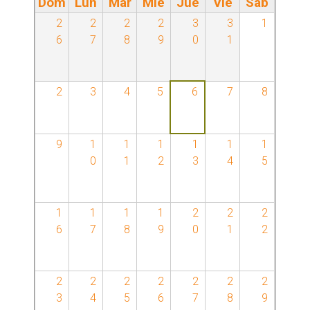
Dom
Lun
Mar
Mié
Jue
Vie
Sáb
a
2
2
2
2
3
3
1
6
7
8
9
0
1
p
a
2
3
4
5
6
7
8
s
9
1
1
1
1
1
1
p
0
1
2
3
4
5
r
1
1
1
1
2
2
2
i
6
7
8
9
0
1
2
n
c
2
2
2
2
2
2
2
3
4
5
6
7
8
9