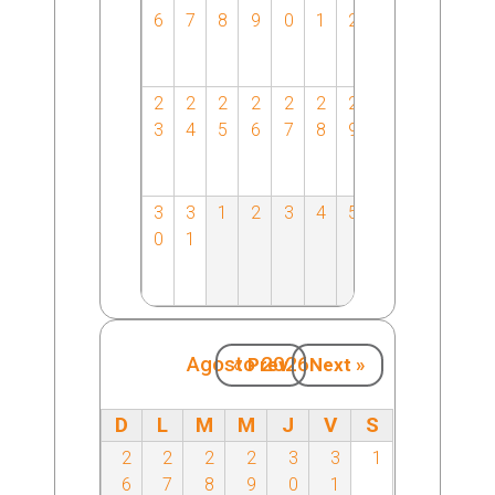
6
7
8
9
0
1
2
2
2
2
2
2
2
2
3
4
5
6
7
8
9
3
3
1
2
3
4
5
0
1
Agosto 2026
« Prev
Next »
D
L
M
M
J
V
S
2
2
2
2
3
3
1
6
7
8
9
0
1