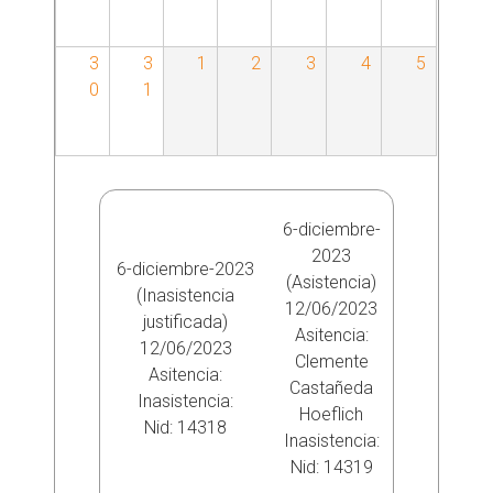
i
p
3
3
1
2
3
4
5
0
1
a
l
e
6-diciembre-
2023
s
6-diciembre-2023
(Asistencia)
(Inasistencia
12/06/2023
justificada)
Asitencia:
12/06/2023
Clemente
Asitencia:
Castañeda
Inasistencia:
Hoeflich
Nid:
14318
Inasistencia:
Nid:
14319