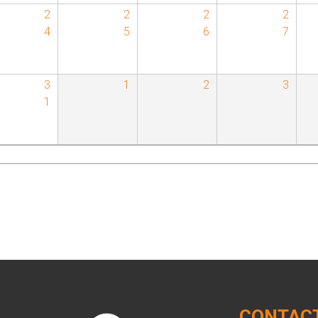
2
2
2
2
4
5
6
7
3
1
2
3
1
CONTAC