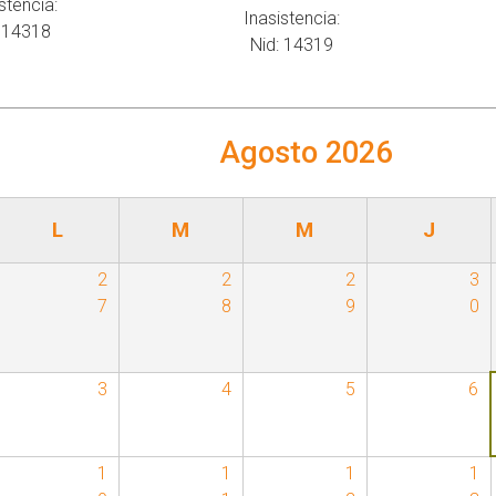
stencia:
Inasistencia:
:
14318
Nid:
14319
Agosto 2026
L
M
M
J
2
2
2
3
7
8
9
0
3
4
5
6
1
1
1
1