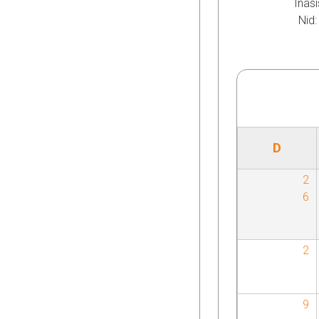
Inasi
Nid
D
2
6
2
9