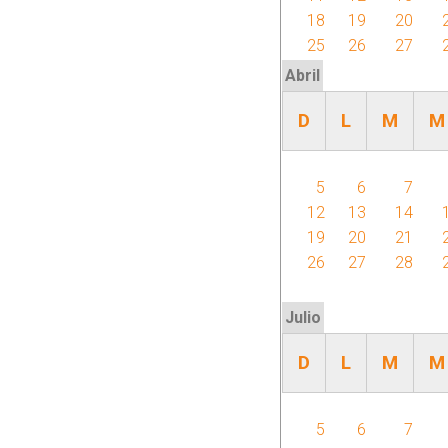
s
18
19
20
25
26
27
p
Abril
r
D
L
M
M
i
5
6
7
n
12
13
14
19
20
21
c
26
27
28
i
Julio
p
D
L
M
M
a
5
6
7