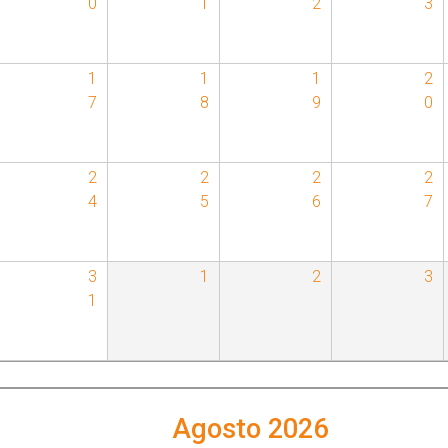
0
1
2
3
1
1
1
2
7
8
9
0
2
2
2
2
4
5
6
7
3
1
2
3
1
Agosto 2026