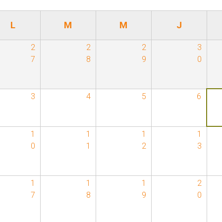
L
M
M
J
2
2
2
3
7
8
9
0
3
4
5
6
1
1
1
1
0
1
2
3
1
1
1
2
7
8
9
0