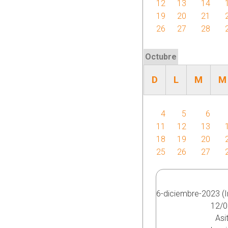
l
12
13
14
19
20
21
e
26
27
28
s
Octubre
D
L
M
M
4
5
6
11
12
13
18
19
20
25
26
27
6-diciembre-2023 (In
12/0
Asi