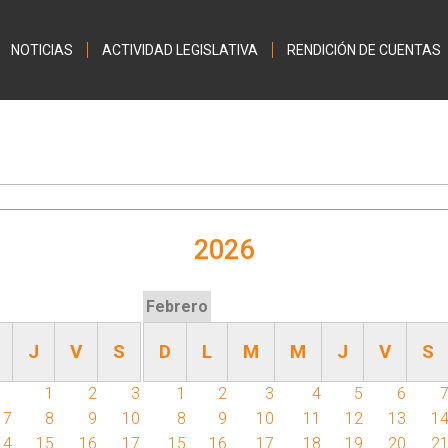
Jump to navigation
NOTICIAS
ACTIVIDAD LEGISLATIVA
RENDICIÓN DE CUENTAS
a activa)
2026
Febrero
J
V
S
D
L
M
M
J
V
S
1
2
3
1
2
3
4
5
6
7
8
9
10
8
9
10
11
12
13
1
14
15
16
17
15
16
17
18
19
20
2