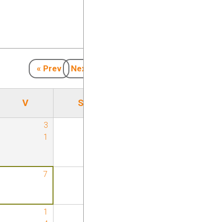
« Prev
Next »
V
S
3
1
1
7
8
1
1