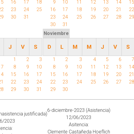
15
16
17
18
9
10
11
12
13
14
1
22
23
24
25
16
17
18
19
20
21
2
29
30
31
23
24
25
26
27
28
2
30
31
Noviembre
J
V
S
D
L
M
M
J
V
S
1
2
3
1
2
3
4
5
6
7
8
9
10
8
9
10
11
12
13
1
14
15
16
17
15
16
17
18
19
20
2
21
22
23
24
22
23
24
25
26
27
2
28
29
30
31
29
30
6-diciembre-2023 (Asistencia)
asistencia justificada)
12/06/2023
6/2023
Asitencia:
tencia:
Clemente Castañeda Hoeflich