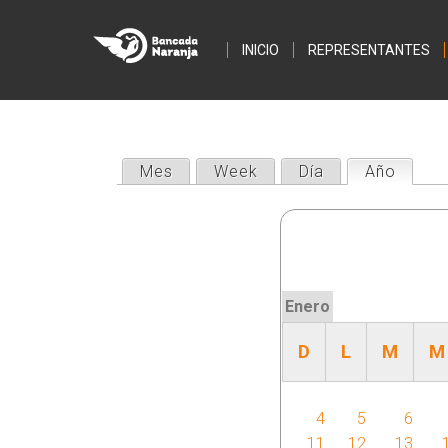
INICIO
REPRESENTANTES
Mes
Week
Día
Año
(solap
S
o
l
Enero
a
D
L
M
M
p
a
4
5
6
11
12
13