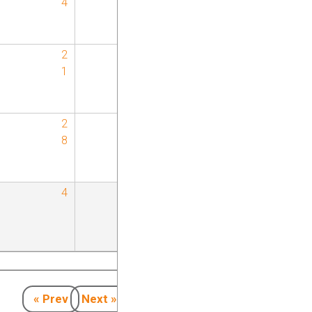
4
5
2
2
1
2
2
2
8
9
4
5
« Prev
Next »