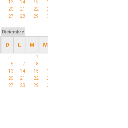
5
13
14
15
16
17
18
19
2
20
21
22
23
24
25
26
9
27
28
29
30
Diciembre
D
L
M
M
J
V
S
7
1
2
3
4
5
4
6
7
8
9
10
11
12
1
13
14
15
16
17
18
19
8
20
21
22
23
24
25
26
27
28
29
30
31