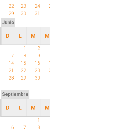
8
22
23
24
25
26
27
28
29
30
31
Junio
D
L
M
M
J
V
S
2
1
2
3
4
5
6
9
7
8
9
10
11
12
13
6
14
15
16
17
18
19
20
3
21
22
23
24
25
26
27
0
28
29
30
Septiembre
D
L
M
M
J
V
S
1
1
2
3
4
5
8
6
7
8
9
10
11
12