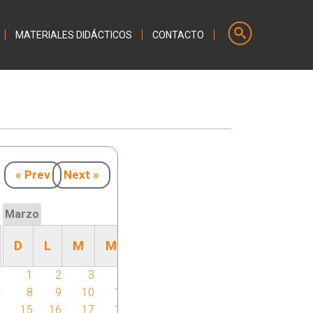
MATERIALES DIDÁCTICOS
CONTACTO
« Prev
Next »
Marzo
D
L
M
M
J
V
S
7
1
2
3
4
5
6
7
4
8
9
10
11
12
13
14
1
15
16
17
18
19
20
21