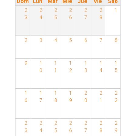
Dom
Lun
Mar
Mié
Jue
Vie
Sáb
a
2
2
2
2
2
2
1
3
4
5
6
7
8
p
a
2
3
4
5
6
7
8
s
9
1
1
1
1
1
1
p
0
1
2
3
4
5
r
1
1
1
1
2
2
2
i
6
7
8
9
0
1
2
n
c
2
2
2
2
2
2
2
3
4
5
6
7
8
9