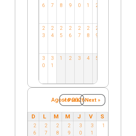
6
7
8
9
0
1
2
2
2
2
2
2
2
2
3
4
5
6
7
8
9
3
3
1
2
3
4
5
0
1
Agosto 2026
« Prev
Next »
D
L
M
M
J
V
S
2
2
2
2
3
3
1
6
7
8
9
0
1