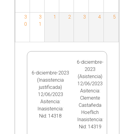
i
p
3
3
1
2
3
4
5
0
1
a
l
e
6-diciembre-
2023
6-diciembre-2023
s
(Asistencia)
(Inasistencia
12/06/2023
justificada)
Asitencia:
12/06/2023
Clemente
Asitencia:
Castañeda
Inasistencia:
Hoeflich
Nid:
14318
Inasistencia:
Nid:
14319