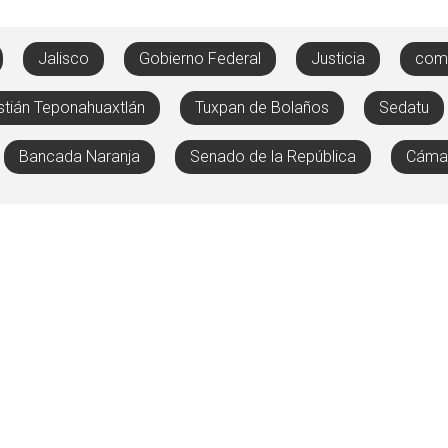
Jalisco
Gobierno Federal
Justicia
comu
tián Teponahuaxtlán
Tuxpan de Bolaños
Sedatu
Bancada Naranja
Senado de la República
Cámar