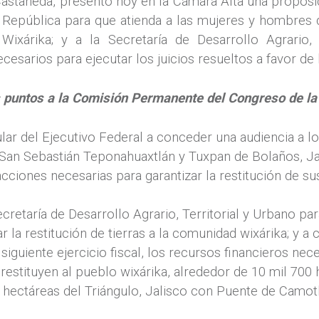
Castañeda, presentó hoy en la Cámara Alta una propos
la República para que atienda a las mujeres y hombres 
Wixárika; y a la Secretaría de Desarrollo Agrario, 
esarios para ejecutar los juicios resueltos a favor de
s puntos a la Comisión Permanente del Congreso de la
ular del Ejecutivo Federal a conceder una audiencia a lo
San Sebastián Teponahuaxtlán y Tuxpan de Bolaños, Jal
 acciones necesarias para garantizar la restitución de sus
cretaría de Desarrollo Agrario, Territorial y Urbano par
r la restitución de tierras a la comunidad wixárika; y 
iguiente ejercicio fiscal, los recursos financieros nec
 restituyen al pueblo wixárika, alrededor de 10 mil 700
 hectáreas del Triángulo, Jalisco con Puente de Camotl