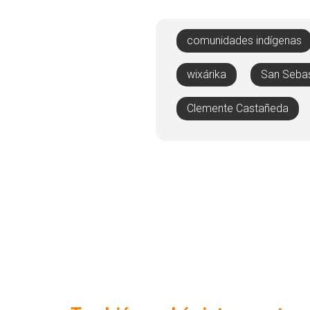
comunidades indígenas
wixárika
San Sebas
Clemente Castañeda