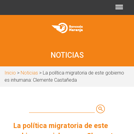
Jump to navigation
NOTICIAS
Inicio
>
Noticias
> La política migratoria de este gobierno
es inhumana: Clemente Castañeda
Buscar
Formulario
La política migratoria de este
de