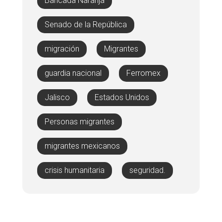
Bancada Naranja
Senado de la República
migración
Migrantes
guardia nacional
Ferromex
Jalisco
Estados Unidos
Personas migrantes
migrantes mexicanos
crisis humanitaria
seguridad.