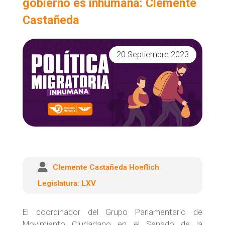
gobierno es inhumana: Clemente
búsqueda
Castañeda
20 Septiembre 2023
Clemente Castañeda Hoeflich
Legislatura:
LXV
El coordinador del Grupo Parlamentario de
Movimiento Ciudadano en el Senado de la