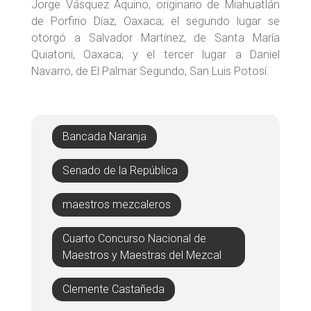
Jorge Vásquez Aquino, originario de Miahuatlán
de Porfirio Díaz, Oaxaca; el segundo lugar se
otorgó a Salvador Martínez, de Santa María
Quiatoni, Oaxaca; y el tercer lugar a Daniel
Navarro, de El Palmar Segundo, San Luis Potosí.
Bancada Naranja
Senado de la República
maestros mezcaleros
Cuarto Concurso Nacional de
Maestros y Maestras del Mezcal
Clemente Castañeda