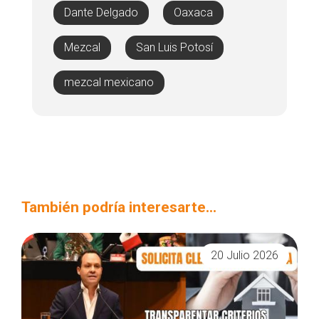
Dante Delgado
Oaxaca
Mezcal
San Luis Potosí
mezcal mexicano
También podría interesarte...
20 Julio 2026